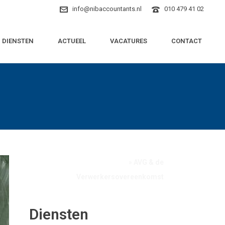
info@nibaccountants.nl
010 479 41 02
DIENSTEN
ACTUEEL
VACATURES
CONTACT
Home
»
AVG & de
Verwerkersovereenkomst
Diensten