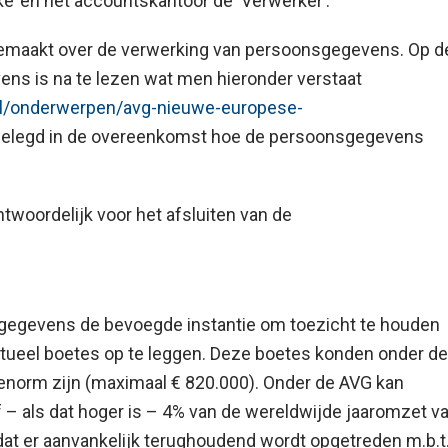
ke’ en het accountskantoor de ‘Verwerker’.
emaakt over de verwerking van persoonsgegevens. Op d
ens is na te lezen wat men hieronder verstaat
/nl/onderwerpen/avg-nieuwe-europese-
gelegd in de overeenkomst hoe de persoonsgegevens
twoordelijk voor het afsluiten van de
sgegevens de bevoegde instantie om toezicht te houden
ntueel boetes op te leggen. Deze boetes konden onder de
norm zijn (maximaal € 820.000). Onder de AVG kan
 of – als dat hoger is – 4% van de wereldwijde jaaromzet v
t dat er aanvankelijk terughoudend wordt opgetreden m.b.t