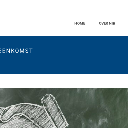
HOME
OVER NIB
REENKOMST