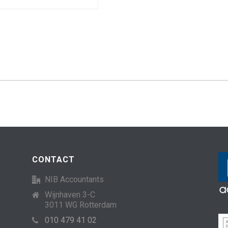
CONTACT
NIB Accountants
Wijnhaven 3-C
3011 WG Rotterdam
010 479 41 02