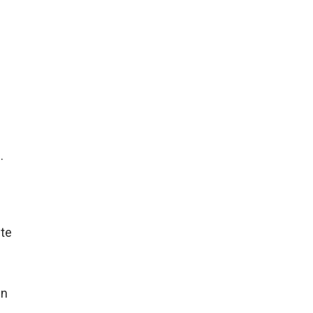
.
te
in