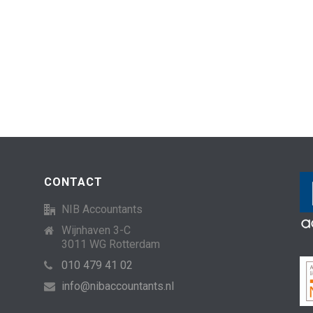
CONTACT
NIB Accountants
Wijnhaven 3-C
3011 WG Rotterdam
010 479 41 02
info@nibaccountants.nl