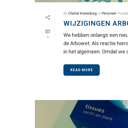
By
Chantal Kranenburg
In
Personeel
Poste
WIJZIGINGEN AR
We hebben onlangs een nieuw
0
de Arbowet. Als reactie hie
in het algemeen. Omdat we on
READ MORE