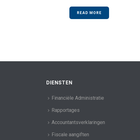
READ MORE
DIENSTEN
Financiële Administratie
Rapportages
Accountantsverklaringen
Fiscale aangiften