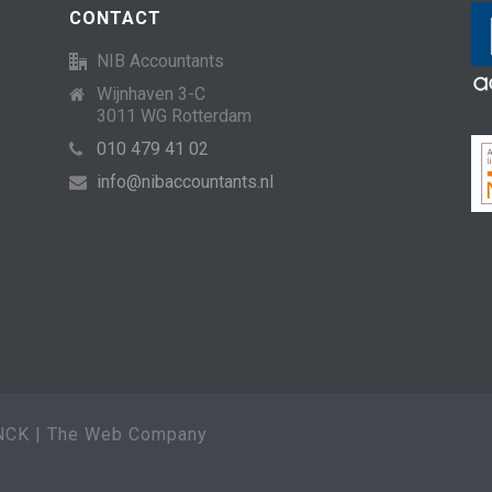
CONTACT
NIB Accountants
Wijnhaven 3-C
3011 WG Rotterdam
010 479 41 02
info@nibaccountants.nl
CK | The Web Company