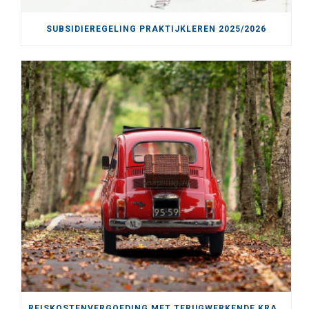
SUBSIDIEREGELING PRAKTIJKLEREN 2025/2026
REISKOSTENVERGOEDING MET TERUGWERKENDE KRACHT VERHOOGD NAAR € 0,25 PER KILOMETER